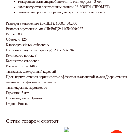
толщина металла лицевой панели - 5 мм, корпуса - 3 мм
комплектуются электронным замком PS 300/E01 (ПРОМЕТ)
наличие анкерного отверстия для крепления к полу и стене
Размеры внешние, мм (ВхШхГ): 1500x450x350
Размеры внутренние, мм (ШхВхГ)2: 1495x290x287
Вес, кг: 88
Объем, л: 125
Класс оружейных сейфов:: А1
Патронное отделение (трейзер): 238x153x194
Количество полок: 3
Количество стволов: 4
Высота ствола: 1485
Тип замка: электронный кодовый
Цвет: корпус-оттенок коричневого с эффектом молотковой эмали.Дверь-оттенок
зеленого с эффектом молотковой
Тип покрытия: порошковое
Гарантия: 5 лет
Производитель: Промет
Страна: Россия
С этим товаром смотрят