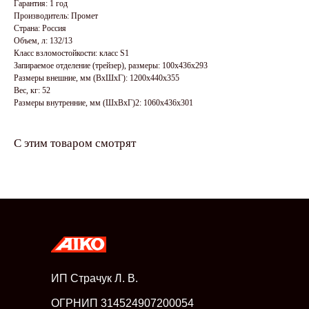
Гарантия: 1 год
Производитель: Промет
Страна: Россия
Объем, л: 132/13
Класс взломостойкости: класс S1
Запираемое отделение (трейзер), размеры: 100x436x293
Размеры внешние, мм (ВхШхГ): 1200x440x355
Вес, кг: 52
Размеры внутренние, мм (ШхВхГ)2: 1060x436x301
С этим товаром смотрят
ИП Страчук Л. В.
ОГРНИП 314524907200054