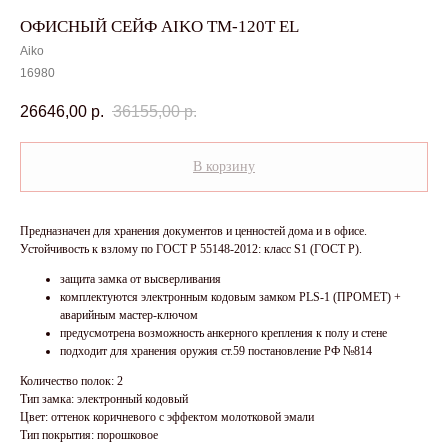
ОФИСНЫЙ СЕЙФ AIKO TM-120T EL
Aiko
16980
26646,00
р.
36155,00
р.
В корзину
Предназначен для хранения документов и ценностей дома и в офисе.
Устойчивость к взлому по ГОСТ Р 55148-2012: класс S1 (ГОСТ Р).
защита замка от высверливания
комплектуются электронным кодовым замком PLS-1 (ПРОМЕТ) +
аварийным мастер-ключом
предусмотрена возможность анкерного крепления к полу и стене
подходит для хранения оружия ст.59 постановление РФ №814
Количество полок: 2
Тип замка: электронный кодовый
Цвет: оттенок коричневого с эффектом молотковой эмали
Тип покрытия: порошковое