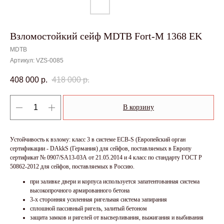
Взломостойкий сейф MDTB Fort-M 1368 EK
MDTB
Артикул:
VZS-0085
408 000
р.
418 000
р.
В корзину
Устойчивость к взлому: класс 3 в системе ECB-S (Европейский орган
сертификации - DAkkS (Германия) для сейфов, поставляемых в Европу
сертификат № 0907/SA13-03А от 21.05.2014 и 4 класс по стандарту ГОСТ Р
50862-2012 для сейфов, поставляемых в Россию.
при заливке двери и корпуса используется запатентованная система
высокопрочного армированного бетона
3-х сторонняя усиленная ригельная система запирания
сплошной пассивный ригель, залитый бетоном
защита замков и ригелей от высверливания, выжигания и выбивания