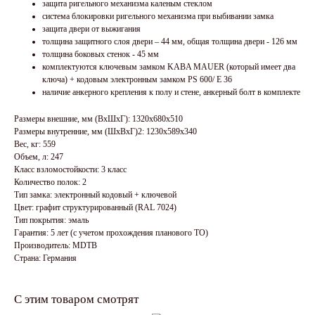
защита ригельного механизма каленым стеклом
система блокировки ригельного механизма при выбивании замка
защита двери от выжигания
толщина защитного слоя двери – 44 мм, общая толщина двери - 126 мм
толщина боковых стенок - 45 мм
комплектуются ключевым замком KABA MAUER (который имеет два
ключа) + кодовым электронным замком PS 600/ E 36
наличие анкерного крепления к полу и стене, анкерный болт в комплекте
Размеры внешние, мм (ВхШхГ): 1320x680x510
Размеры внутренние, мм (ШхВхГ)2: 1230x589x340
Вес, кг: 559
Объем, л: 247
Класс взломостойкости: 3 класс
Количество полок: 2
Тип замка: электронный кодовый + ключевой
Цвет: графит структурированный (RAL 7024)
Тип покрытия: эмаль
Гарантия: 5 лет (с учетом прохождения планового ТО)
Производитель: MDTB
Страна: Германия
С этим товаром смотрят