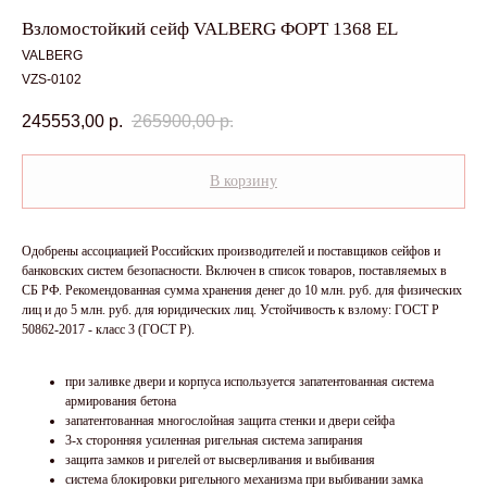
Взломостойкий сейф VALBERG ФОРТ 1368 EL
VALBERG
VZS-0102
245553,00
р.
265900,00
р.
В корзину
Одобрены ассоциацией Российских производителей и поставщиков сейфов и
банковских систем безопасности. Включен в список товаров, поставляемых в
СБ РФ. Рекомендованная сумма хранения денег до 10 млн. руб. для физических
лиц и до 5 млн. руб. для юридических лиц. Устойчивость к взлому: ГОСТ Р
50862-2017 - класс 3 (ГОСТ Р).
при заливке двери и корпуса используется запатентованная система
армирования бетона
запатентованная многослойная защита стенки и двери сейфа
3-х сторонняя усиленная ригельная система запирания
защита замков и ригелей от высверливания и выбивания
система блокировки ригельного механизма при выбивании замка