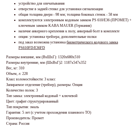
устройство для опечатывания
отверстие в задней стенке для установки сигнализации
общая толщина двери - 98 мм; толщина боковых стенок - 58 мм
комплектуются электронным кодовым замком PS 610/E36 (ПРОМЕТ) +
ключевым замком KABA MAUER (Германия)
наличие анкерного крепления к полу, анкерный болт в комплекте
опция: установка трейзера; дополнительные полки
под заказ возможна установка
биометрического кодового замка
PS610FD/E36FD
Размеры внешние, мм (ВхШхГ): 1320x680x510
Размеры внутренние, мм (ШхВхГ)2: 1187x547x352
Вес, кг: 310
Объем, л: 228
Класс взломостойкости: 3 класс
Запираемое отделение (трейзер), размеры: Опция
Количество полок: 3
Тип замка: электронный кодовый + ключевой
Цвет: графит структурированный
Тип покрытия: эмаль
Гарантия: 5 лет (с учетом прохождения планового ТО)
Производитель: Промет
Страна: Россия