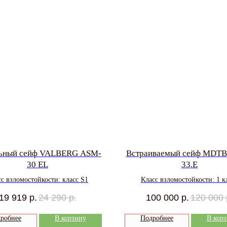
ьный сейф VALBERG ASM-
Встраиваемый сейф MDT
30 EL
33.E
с взломостойкости: класс S1
Класс взломостойкости: 1 к
19 919
р.
24 290
р.
100 000
р.
120 000
робнее
В корзину
Подробнее
В кор