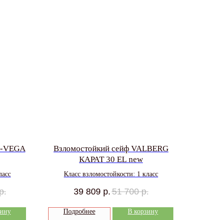
B-VEGA
Взломостойкий сейф VALBERG
КАРАТ 30 EL new
ласс
Класс взломостойкости: 1 класс
р.
39 809
р.
51 700
р.
зину
Подробнее
В корзину