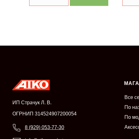
МАГ
Все с
ИП Страчук Л. В.
По на
ОГРНИП 314524907200054
По мо
Аксес
8 (929) 053-77-30