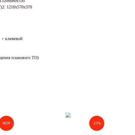
1320x680x550
)2: 1210x570x370
й + ключевой
ждения планового ТО)
NEW
-23%