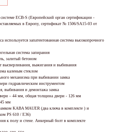
в системе ECB-S (Европейский орган сертификации -
оставляемых в Европу, сертификат № 1506/SA15-03 от
са используется запатентованная система высокопрочного
игельная система запирания
ль, залитый бетоном
от высверливания, выжигания и выбивания
зма каленым стеклом
ьного механизма при выбивании замка
двери гидравлическим инструментом
я, выбивания и демонтажа замка
вери – 44 мм, общая толщина двери - 126 мм
 45 мм
замком KABA MAUER (два ключа в комплекте ) и
ом PS 610 / E36)
ния к полу и стене. Анкерный болт в комплекте