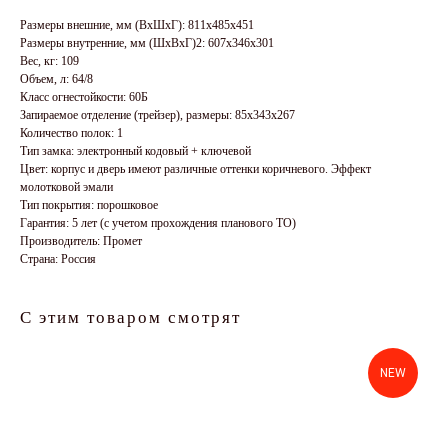
Размеры внешние, мм (ВхШхГ): 811x485x451
Размеры внутренние, мм (ШхВхГ)2: 607x346x301
Вес, кг: 109
Объем, л: 64/8
Класс огнестойкости: 60Б
Запираемое отделение (трейзер), размеры: 85х343х267
Количество полок: 1
Тип замка: электронный кодовый + ключевой
Цвет: корпус и дверь имеют различные оттенки коричневого. Эффект
молотковой эмали
Тип покрытия: порошковое
Гарантия: 5 лет (с учетом прохождения планового ТО)
Производитель: Промет
Страна: Россия
С этим товаром смотрят
NEW