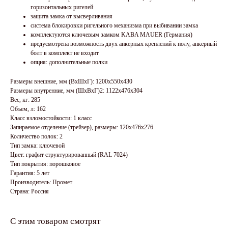
горизонтальных ригелей
защита замка от высверливания
система блокировки ригельного механизма при выбивании замка
комплектуются ключевым замком KABA MAUER (Германия)
предусмотрена возможность двух анкерных креплений к полу, анкерный
болт в комплект не входит
опция: дополнительные полки
Размеры внешние, мм (ВхШхГ): 1200x550x430
Размеры внутренние, мм (ШхВхГ)2: 1122x476x304
Вес, кг: 285
Объем, л: 162
Класс взломостойкости: 1 класс
Запираемое отделение (трейзер), размеры: 120х476х276
Количество полок: 2
Тип замка: ключевой
Цвет: графит структурированный (RAL 7024)
Тип покрытия: порошковое
Гарантия: 5 лет
Производитель: Промет
Страна: Россия
С этим товаром смотрят