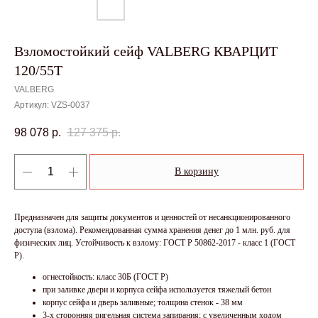
Взломостойкий сейф VALBERG КВАРЦИТ
120/55T
VALBERG
Артикул:
VZS-0037
98 078
р.
127 375
р.
В корзину
Предназначен для защиты документов и ценностей от несанкционированного
доступа (взлома). Рекомендованная сумма хранения денег до 1 млн. руб. для
физических лиц. Устойчивость к взлому: ГОСТ Р 50862-2017 - класс 1 (ГОСТ
Р).
огнестойкость: класс 30Б (ГОСТ Р)
при заливке двери и корпуса сейфа используется тяжелый бетон
корпус сейфа и дверь заливные; толщина стенок - 38 мм
3-х сторонняя ригельная система запирания; с увеличенным ходом