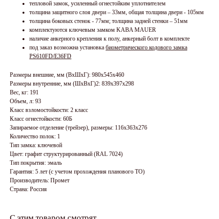
тепловой замок, усиленный огнестойким уплотнителем
толщина защитного слоя двери – 33мм, общая толщина двери - 105мм
толщина боковых стенок - 77мм; толщина задней стенки – 51мм
комплектуются ключевым замком KABA MAUER
наличие анкерного крепления к полу, анкерный болт в комплекте
под заказ возможна установка
биометрического кодового замка
PS610FD/E36FD
Размеры внешние, мм (ВхШхГ): 980x545x460
Размеры внутренние, мм (ШхВхГ)2: 839x397x298
Вес, кг: 191
Объем, л: 93
Класс взломостойкости: 2 класс
Класс огнестойкости: 60Б
Запираемое отделение (трейзер), размеры: 116x363x276
Количество полок: 1
Тип замка: ключевой
Цвет: графит структурированный (RAL 7024)
Тип покрытия: эмаль
Гарантия: 5 лет (с учетом прохождения планового ТО)
Производитель: Промет
Страна: Россия
С этим товаром смотрят