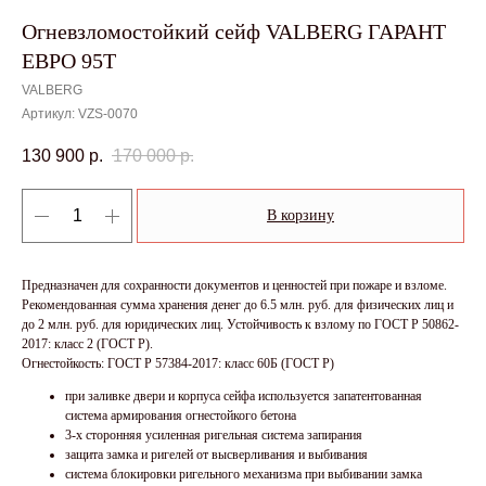
Огневзломостойкий сейф VALBERG ГАРАНТ
ЕВРО 95T
VALBERG
Артикул:
VZS-0070
130 900
р.
170 000
р.
В корзину
Предназначен для сохранности документов и ценностей при пожаре и взломе.
Рекомендованная сумма хранения денег до 6.5 млн. руб. для физических лиц и
до 2 млн. руб. для юридических лиц. Устойчивость к взлому по ГОСТ Р 50862-
2017: класс 2 (ГОСТ Р).
Огнестойкость: ГОСТ Р 57384-2017: класс 60Б (ГОСТ Р)
при заливке двери и корпуса сейфа используется запатентованная
система армирования огнестойкого бетона
3-х сторонняя усиленная ригельная система запирания
защита замка и ригелей от высверливания и выбивания
система блокировки ригельного механизма при выбивании замка