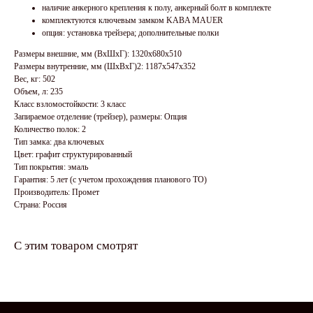
наличие анкерного крепления к полу, анкерный болт в комплекте
комплектуются ключевым замком KABA MAUER
опция: установка трейзера; дополнительные полки
Размеры внешние, мм (ВхШхГ): 1320x680x510
Размеры внутренние, мм (ШхВхГ)2: 1187x547x352
Вес, кг: 502
Объем, л: 235
Класс взломостойкости: 3 класс
Запираемое отделение (трейзер), размеры: Опция
Количество полок: 2
Тип замка: два ключевых
Цвет: графит структурированный
Тип покрытия: эмаль
Гарантия: 5 лет (с учетом прохождения планового ТО)
Производитель: Промет
Страна: Россия
С этим товаром смотрят