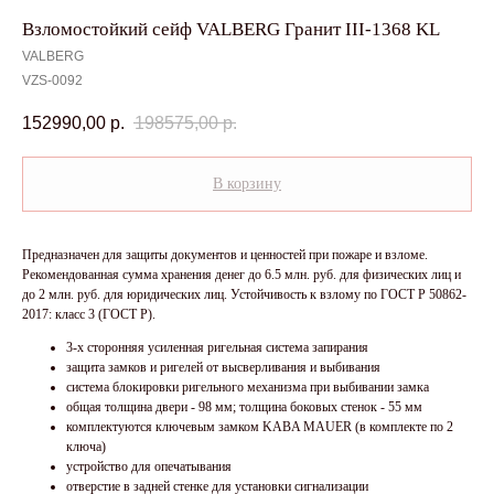
Взломостойкий сейф VALBERG Гранит III-1368 KL
VALBERG
VZS-0092
152990,00
р.
198575,00
р.
В корзину
Предназначен для защиты документов и ценностей при пожаре и взломе.
Рекомендованная сумма хранения денег до 6.5 млн. руб. для физических лиц и
до 2 млн. руб. для юридических лиц. Устойчивость к взлому по ГОСТ Р 50862-
2017: класс 3 (ГОСТ Р).
3-х сторонняя усиленная ригельная система запирания
защита замков и ригелей от высверливания и выбивания
система блокировки ригельного механизма при выбивании замка
общая толщина двери - 98 мм; толщина боковых стенок - 55 мм
комплектуются ключевым замком KABA MAUER (в комплекте по 2
ключа)
устройство для опечатывания
отверстие в задней стенке для установки сигнализации