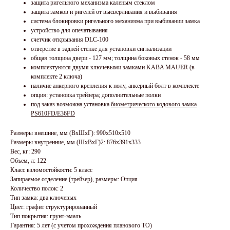
защита ригельного механизма каленым стеклом
защита замков и ригелей от высверливания и выбивания
система блокировки ригельного механизма при выбивании замка
устройство для опечатывания
счетчик открывания DLC-100
отверстие в задней стенке для установки сигнализации
общая толщина двери - 127 мм; толщина боковых стенок - 58 мм
комплектуются двумя ключевыми замками KABA MAUER (в
комплекте 2 ключа)
наличие анкерного крепления к полу, анкерный болт в комплекте
опция: установка трейзера; дополнительные полки
под заказ возможна установка
биометрического кодового замка
PS610FD/E36FD
Размеры внешние, мм (ВхШхГ): 990x510x510
Размеры внутренние, мм (ШхВхГ)2: 876x391x333
Вес, кг: 290
Объем, л: 122
Класс взломостойкости: 5 класс
Запираемое отделение (трейзер), размеры: Опция
Количество полок: 2
Тип замка: два ключевых
Цвет: графит структурированный
Тип покрытия: грунт-эмаль
Гарантия: 5 лет (с учетом прохождения планового ТО)