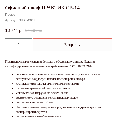
Офисный шкаф ПРАКТИК CB-14
Промет
Артикул:
SHKF-0011
13 744
р.
17 180
р.
В корзину
Предназначен для хранения большого объема документов. Изделия
сертифицированы на соответствие требованиям ГОСТ 16371-2014
ригели из оцинкованной стали и пластиковые втулки обеспечивают
бесшумный ход дверей и надежное запирание шкафа
комплектуются ключевыми замками с ручками
5 уровней хранения (4 полки в комплекте)
максимальная нагрузка на полку - 60 кг
возможность установки дополнительных полок
шаг установки полок - 25мм
Под заказ возможна окраска передних панелей в другие цвета из
палитры производителя
поставляются в разобранном виде