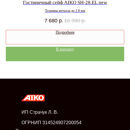
Гостиничный сейф AIKO SH-28.EL new
Толщина металла до 2.8 мм
7 680
р.
10 390
р.
Подробнее
В корзину
ИП Страчук Л. В.
ОГРНИП 314524907200054