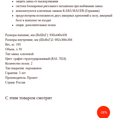
защита замка от высверливания
система блокировки ригельного механизма при выбивании замка
комплектуются ключевым замком KABA MAUER (Германия)
предусмотрена возможность двух анкерных креплений к полу, анкерный
болт в комплект не входит
опция: дополнительные полки
Размеры внешние, мм (ВхШхГ): 930x440x430
Размеры внутренние, мм (ШхВхГ)2: 692x366x304
Вес, кг: 195
Объем, л: 91
Тип замка: ключевой
Цвет: графит структурированный (RAL 7024)
Количество полок: 2
Тип покрытия: порошковое
Гарантия: 5 лет
Производитель: Промет
Страна: Россия
С этим товаром смотрят
-28%