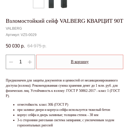
Взломостойкий сейф VALBERG КВАРЦИТ 90Т
VALBERG
Артикул:
VZS-0029
50 030
р.
64 975
р.
В корзину
Предназначен для защиты документов и ценностей от несанкционированного
доступа (взлома). Рекомендованная сумма хранения денег до 1 млн. руб. для
физических лиц. Устойчивость к взлому: ГОСТ Р 50862-2017 - класс 1 (ГОСТ
Р).
огнестойкость: класс 30Б (ГОСТ Р)
при заливке двери и корпуса сейфа используется тяжелый бетон
корпус сейфа и дверь заливные; толщина стенок - 38 мм
3-х сторонняя ригельная система запирания; с увеличенным ходом
горизонтальных ригелей