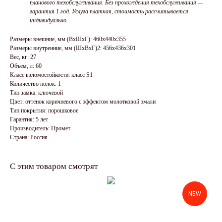
планового техобслуживания. Без прохождения техобслуживания —
гарантия 1 год. Услуга платная, стоимость рассчитывается
индивидуально.
Размеры внешние, мм (ВхШхГ): 460x440x355
Размеры внутренние, мм (ШхВхГ)2: 456x436x301
Вес, кг: 27
Объем, л: 60
Класс взломостойкости: класс S1
Количество полок: 1
Тип замка: ключевой
Цвет: оттенок коричневого с эффектом молотковой эмали
Тип покрытия: порошковое
Гарантия: 5 лет
Производитель: Промет
Страна: Россия
С этим товаром смотрят
NEW