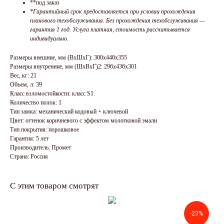
**под заказ
*Гарантийный срок предоставляется при условии прохождения
планового техобслуживания. Без прохождения техобслуживания —
гарантия 1 год. Услуга платная, стоимость рассчитывается
индивидуально.
Размеры внешние, мм (ВхШхГ): 300x440x355
Размеры внутренние, мм (ШхВхГ)2: 296x436x301
Вес, кг: 21
Объем, л: 39
Класс взломостойкости: класс S1
Количество полок: 1
Тип замка: механический кодовый + ключевой
Цвет: оттенок коричневого с эффектом молотковой эмали
Тип покрытия: порошковое
Гарантия: 5 лет
Производитель: Промет
Страна: Россия
С этим товаром смотрят
-23%