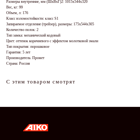
Размеры внутренние, мм (ШхВхГ)2: 1015x544x320
Вес, кг: 99
Объем, л: 176
Класс взломостойкости: класс S1
Запираемое отделение (трейзер), размеры: 175x544x305
Количество полок: 2
Тип замка: механический кодовый
Цвет: оттенок коричневого с эффектом молотковой эмали
Тип покрытия: порошковое
Гарантия: 5 лет
Производитель: Промет
Страна: Россия
С этим товаром смотрят