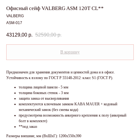
Офисный сейф VALBERG ASM 120T CL**
VALBERG
ASM-017
43129,00
р.
52590,00
р.
В корзину
Предназначен для хранения документов и ценностей дома и в офисе.
Устойчивость к взлому по ГОСТ Р 55148-2012: класс S1 (ГОСТ Р).
толщина лицевой панели - 5 мм
толщина боковых стенок - 3 мм
защита замка от высверливания
комплектуются ключевым замком KABA MAUER + кодовый
механический замок (без смены кода)
предусмотрена возможность анкерного крепления к полу (анкерный
болт в комплекте)
**под заказ
Размеры внешние, мм (ВхШхГ): 1200x550x390