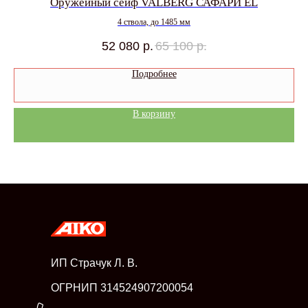
Оружейный сейф VALBERG САФАРИ EL
4 ствола, до 1485 мм
52 080
р.
65 100
р.
Подробнее
В корзину
ИП Страчук Л. В.
ОГРНИП 314524907200054