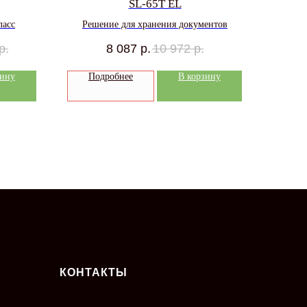
SL-65T EL
ласс
Решение для хранения документов
р.
8 087
р.
10 972
р.
зину
Подробнее
В корзину
КОНТАКТЫ