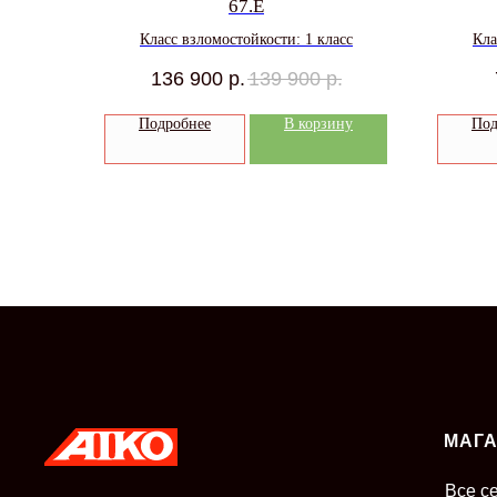
67.E
Класс взломостойкости: 1 класс
Кла
136 900
р.
139 900
р.
Подробнее
В корзину
Под
МАГ
Все с