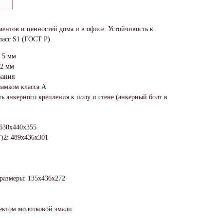
ентов и ценностей дома и в офисе. Устойчивость к
ласс S1 (ГОСТ Р).
 5 мм
 2 мм
вания
амком класса А
ь анкерного крепления к полу и стене (анкерный болт в
630x440x355
)2: 489x436x301
 размеры: 135x436x272
фектом молотковой эмали