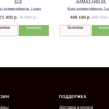
22.E
АЛМАЗ 1685 EL
сс взломостойкости: 1 класс
Класс взломостойкости: 5 к
71 900
р.
75 900
р.
498 190
р.
646 900
робнее
В корзину
Подробнее
В кор
АЗИН
ПОДДЕРЖКА
Доставка и оплата
ейфы