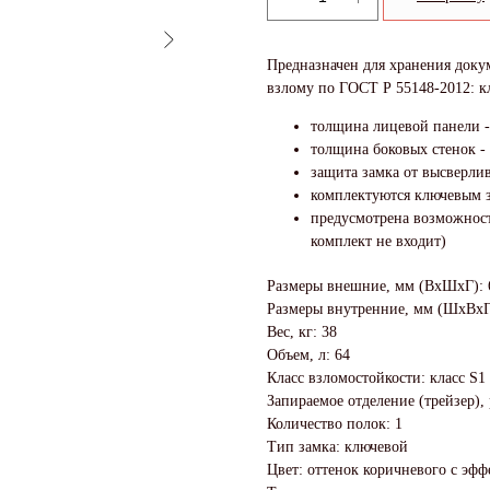
Предназначен для хранения докум
взлому по ГОСТ Р 55148-2012: к
толщина лицевой панели -
толщина боковых стенок -
защита замка от высверли
комплектуются ключевым з
предусмотрена возможност
комплект не входит)
Размеры внешние, мм (ВхШхГ): 
Размеры внутренние, мм (ШхВхГ
Вес, кг: 38
Объем, л: 64
Класс взломостойкости: класс S1
Запираемое отделение (трейзер),
Количество полок: 1
Тип замка: ключевой
Цвет: оттенок коричневого с эф