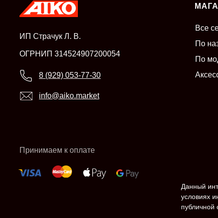
МАГ
Все с
ИП Страчук Л. В.
По на
ОГРНИП 314524907200054
По мо
Аксес
8 (929) 053-77-30
info@aiko.market
Принимаем к оплате
Данный инт
условиях и
публичной 