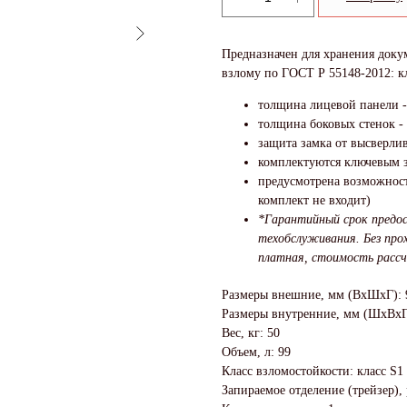
Предназначен для хранения докум
взлому по ГОСТ Р 55148-2012: к
толщина лицевой панели -
толщина боковых стенок -
защита замка от высверли
комплектуются ключевым з
предусмотрена возможност
комплект не входит)
*Гарантийный срок предос
техобслуживания. Без про
платная, стоимость рассч
Размеры внешние, мм (ВхШхГ): 
Размеры внутренние, мм (ШхВхГ
Вес, кг: 50
Объем, л: 99
Класс взломостойкости: класс S1
Запираемое отделение (трейзер),