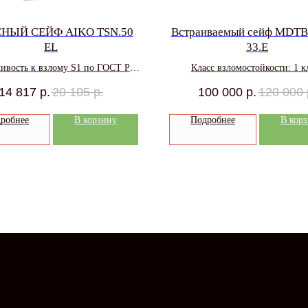
НЫЙ СЕЙФ AIKO TSN.50
Встраиваемый сейф MDT
EL
33.E
ивость к взлому S1 по ГОСТ Р
Класс взломостойкости: 1 к
55148-2012, дверь - 59 мм
14 817
р.
20 105
р.
100 000
р.
120 000
робнее
В корзину
Подробнее
В кор