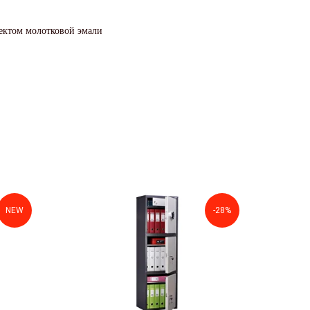
фектом молотковой эмали
NEW
-28%