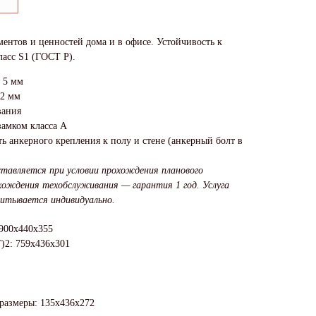
ентов и ценностей дома и в офисе. Устойчивость к
ласс S1 (ГОСТ Р).
 5 мм
 2 мм
вания
амком класса А
ь анкерного крепления к полу и стене (анкерный болт в
тавляется при условии прохождения планового
хождения техобслуживания — гарантия 1 год. Услуга
итывается индивидуально.
900x440x355
)2: 759x436x301
 размеры: 135x436x272