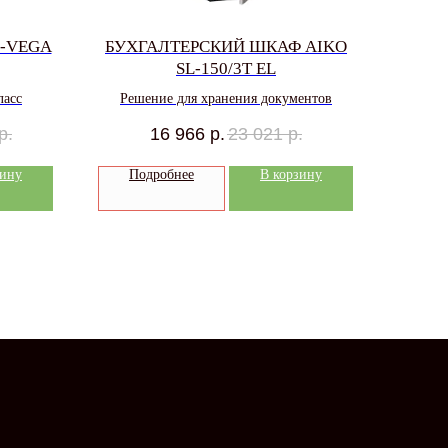
B-VEGA
БУХГАЛТЕРСКИЙ ШКАФ AIKO
SL-150/3T EL
ласс
Решение для хранения документов
р.
16 966
р.
23 021
р.
зину
Подробнее
В корзину