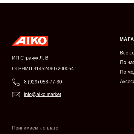
МАГ
Все с
ИП Страчук Л. В.
По на
ОГРНИП 314524907200054
По мо
Аксес
8 (929) 053-77-30
info@aiko.market
Принимаем к оплате