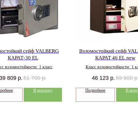
мостойкий сейф VALBERG
Взломостойкий сейф VA
КАРАТ-30 EL
КАРАТ 46 EL new
сс взломостойкости: 1 класс
Класс взломостойкости: 1 к
39 809
р.
51 700
р.
46 123
р.
59 900
р
робнее
В корзину
Подробнее
В кор