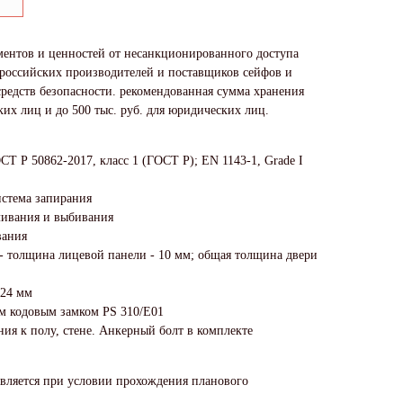
ентов и ценностей от несанкционированного доступа
 российских производителей и поставщиков сейфов и
редств безопасности. рекомендованная сумма хранения
ких лиц и до 500 тыс. руб. для юридических лиц.
СТ Р 50862-2017, класс 1 (ГОСТ Р); EN 1143-1, Grade I
истема запирания
ливания и выбивания
вания
 - толщина лицевой панели - 10 мм; общая толщина двери
 24 мм
м кодовым замком PS 310/E01
ия к полу, стене. Анкерный болт в комплекте
авляется при условии прохождения планового