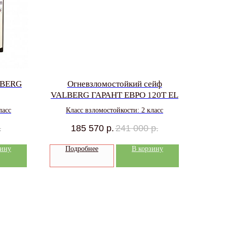
LBERG
Огневзломостойкий сейф
VALBERG ГАРАНТ ЕВРО 120Т EL
ласс
Класс взломостойкости: 2 класс
.
185 570
р.
241 000
р.
зину
Подробнее
В корзину