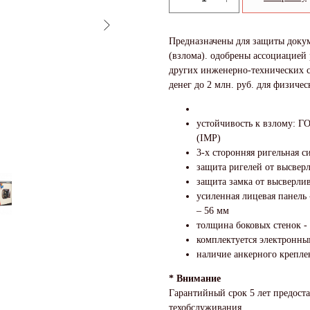
Предназначены для защиты докум
(взлома). одобрены ассоциацией
других инженерно-технических с
денег до 2 млн. руб. для физичес
устойчивость к взлому: ГО
(IMP)
3-х сторонняя ригельная с
защита ригелей от высвер
защита замка от высверли
усиленная лицевая панель
– 56 мм
толщина боковых стенок -
комплектуется электронны
наличие анкерного креплен
* Внимание
Гарантийный срок 5 лет предост
техобслуживания.