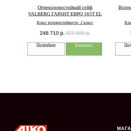
Огневзломостойкий сейф
Взло
VALBERG ГАРАНТ ЕВРО 165Т EL
Класс взломостойкости: 2 класс
Кла
248 710
р.
323 000
р.
Подробнее
В корзину
Под
МАГ