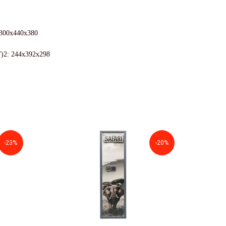
300x440x380
)2: 244x392x298
-23%
-20%