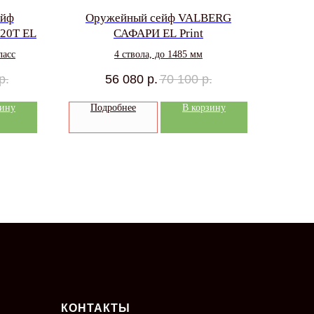
ейф
Оружейный сейф VALBERG
20Т EL
САФАРИ EL Print
ласс
4 ствола, до 1485 мм
р.
56 080
р.
70 100
р.
зину
Подробнее
В корзину
КОНТАКТЫ