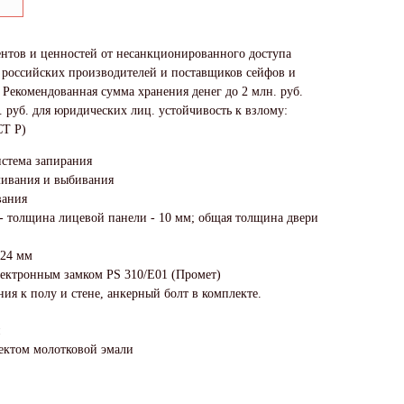
нтов и ценностей от несанкционированного доступа
 российских производителей и поставщиков сейфов и
 Рекомендованная сумма хранения денег до 2 млн. руб.
. руб. для юридических лиц. устойчивость к взлому:
СТ Р)
истема запирания
ливания и выбивания
вания
 - толщина лицевой панели - 10 мм; общая толщина двери
 24 мм
ектронным замком PS 310/E01 (Промет)
ия к полу и стене, анкерный болт в комплекте.
й
фектом молотковой эмали