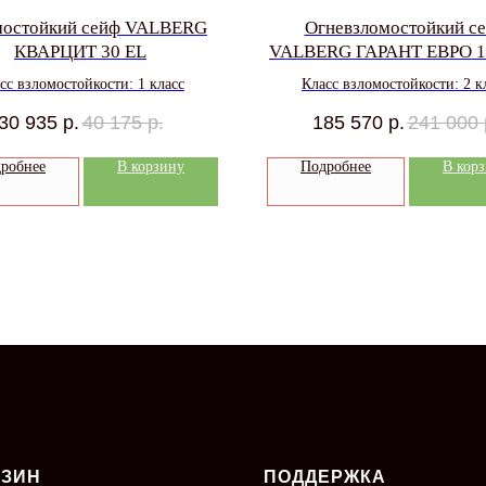
мостойкий сейф VALBERG
Огневзломостойкий с
КВАРЦИТ 30 EL
VALBERG ГАРАНТ ЕВРО 1
сс взломостойкости: 1 класс
Класс взломостойкости: 2 к
30 935
р.
40 175
р.
185 570
р.
241 000
робнее
В корзину
Подробнее
В кор
АЗИН
ПОДДЕРЖКА