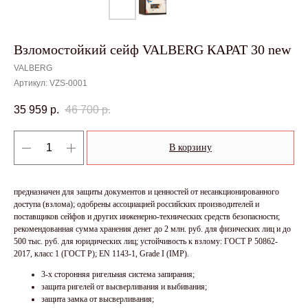
Взломостойкий сейф VALBERG КАРАТ 30 new
VALBERG
Артикул:
VZS-0001
35 959
р.
46 700
р.
В корзину
предназначен для защиты документов и ценностей от несанкционированного
доступа (взлома); одобрены ассоциацией российских производителей и
поставщиков сейфов и других инженерно-технических средств безопасности;
рекомендованная сумма хранения денег до 2 млн. руб. для физических лиц и до
500 тыс. руб. для юридических лиц; устойчивость к взлому: ГОСТ Р 50862-
2017, класс 1 (ГОСТ Р); EN 1143-1, Grade I (IMP).
3-х сторонняя ригельная система запирания;
защита ригелей от высверливания и выбивания;
защита замка от высверливания;