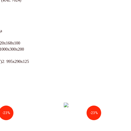
 (RAL 7024)
да
220х168х100
1000x300x200
)2: 995x290x125
-23%
-23%