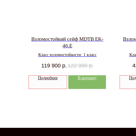
Взломостойкий сейф MDTB EK-
Взло
46.E
Класс взломостойкости: 1 класс
Кла
119 900
р.
122 900
р.
4
Подробнее
В корзину
Под