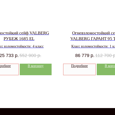
мостойкий сейф VALBERG
Огневзломостойкий с
РУБЕЖ 1685 EL
VALBERG ГАРАНТ 95 T
сс взломостойкости: 4 класс
Класс взломостойкости: 1 к
25 733
р.
552 900
р.
86 779
р.
112 700
р
робнее
В корзину
Подробнее
В кор