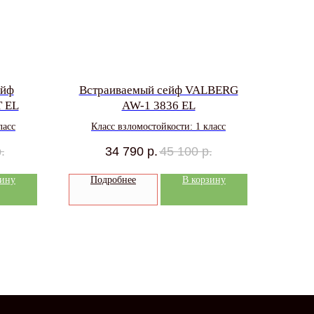
ейф
Встраиваемый сейф VALBERG
 EL
AW-1 3836 EL
ласс
Класс взломостойкости: 1 класс
.
34 790
р.
45 100
р.
зину
Подробнее
В корзину