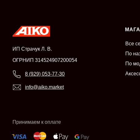
МАГ
Все с
ИП Страчук Л. В.
По на
ОГРНИП 314524907200054
По мо
Аксес
8 (929) 053-77-30
info@aiko.market
Принимаем к оплате